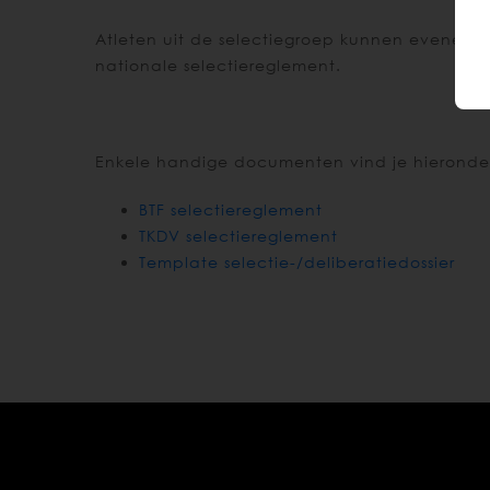
Atleten uit de selectiegroep kunnen eveneens 
nationale selectiereglement.
Enkele handige documenten vind je hieronder
BTF selectiereglement
TKDV selectiereglement
Template selectie-/deliberatiedossier