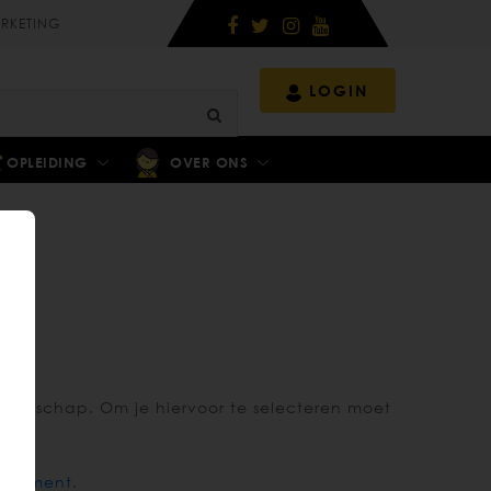
RKETING
LOGIN
OPLEIDING
OVER ONS
oenschap. Om je hiervoor te selecteren moet
reglement
.