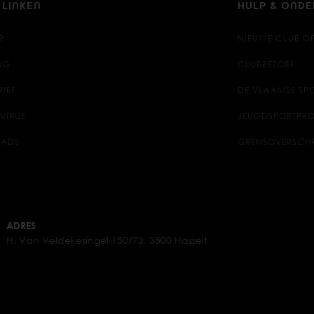
 LINKEN
HULP & OND
R
NIEUWE CLUB O
NG
CLUBBEZOEK
RIEF
DE VLAAMSE SPO
VIRUS
JEUGDSPORTPRO
ADS
GRENSOVERSCH
ADRES
H. Van Veldekesingel 150/73, 3500 Hasselt