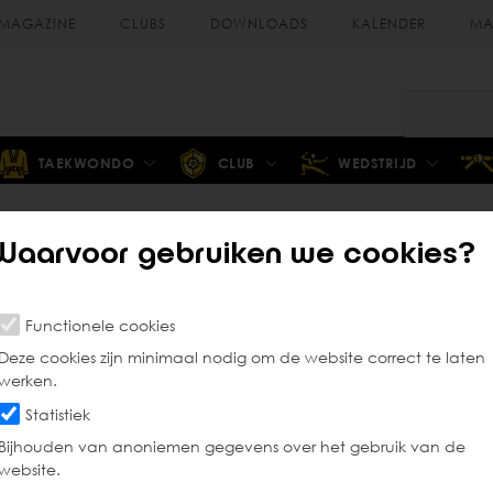
MAGAZINE
CLUBS
DOWNLOADS
KALENDER
MA
TAEKWONDO
CLUB
WEDSTRIJD
Waarvoor gebruiken we cookies?
Selectiecriteria poomsae
Functionele cookies
Deze cookies zijn minimaal nodig om de website correct te laten
werken.
tleet is deelname aan een Europees- en/of Wereldkampi
Statistiek
Bijhouden van anoniemen gegevens over het gebruik van de
website.
lectiereglement
als aanvulling op het
nationale selectie