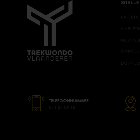
SNELLE
KALENDE
MARKETI
NIEUWSB
CORONA
DOWNLO
TELEFOONNUMMER
011 87 09 18