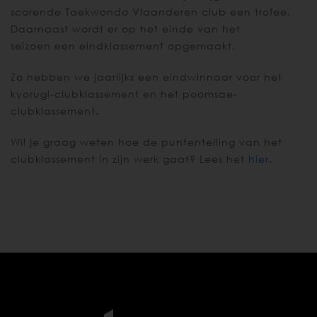
scorende Taekwondo Vlaanderen club een trofee.
Daarnaast wordt er op het einde van het
seizoen een eindklassement opgemaakt.
Zo hebben we jaarlijks een eindwinnaar voor het
kyorugi-clubklassement en het poomsae-
clubklassement.
Wil je graag weten hoe de puntentelling van het
clubklassement in zijn werk gaat? Lees het
hier
.