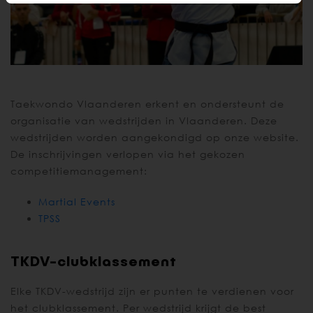
Taekwondo Vlaanderen erkent en ondersteunt de
organisatie van wedstrijden in Vlaanderen. Deze
wedstrijden worden aangekondigd op onze website.
De inschrijvingen verlopen via het gekozen
competitiemanagement:
Martial Events
TPSS
TKDV-clubklassement
Elke TKDV-wedstrijd zijn er punten te verdienen voor
het clubklassement. Per wedstrijd krijgt de best