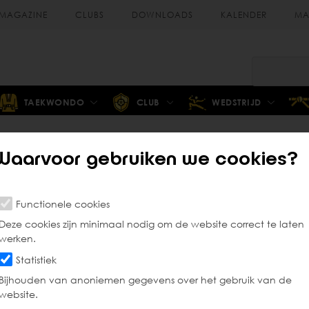
MAGAZINE
CLUBS
DOWNLOADS
KALENDER
MA
TAEKWONDO
CLUB
WEDSTRIJD
Waarvoor gebruiken we cookies?
Coachvorming
Functionele cookies
Deze cookies zijn minimaal nodig om de website correct te laten
werken.
België heeft men een coachkaart nodig. Deze coachkaar
Statistiek
voor de beginnende coach. Voor coaches die reeds in he
Bijhouden van anoniemen gegevens over het gebruik van de
website.