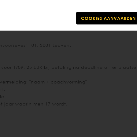
ijks een coachcursus georganiseerd.
ditie
rvuursevest 101, 3001 Leuven.
voor 1/09, 25 EUR bij betaling na deadline of ter plaatse
 vermelding: "naam + coachvorming"
rt:
ie
t jaar waarin men 17 wordt.