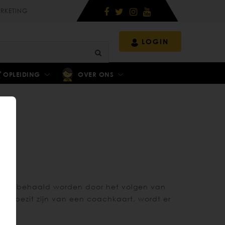
RKETING
LOGIN
OPLEIDING
OVER ONS
t kan behaald worden door het volgen van
t bezit zijn van een coachkaart, wordt er