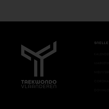
SNELLE
KALENDE
MARKETI
NIEUWSB
CORONA
DOWNLO