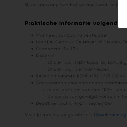
Bij de aanvang van het seizoen wordt er jaarl
Praktische informatie volgende e
Wanneer: Zondag 13 September
Locatie: Gebouw De Nayer KU Leuven, Te
Uurschema: 9u-17u
Kostprijs:
20 EUR voor TKDV-leden bij betaling 
35 EUR voor niet TKDV-leden
Rekeningnummer: BE85 0682 3723 0806 -
Voorwaarden voor ontvangen coachkaa
In het bezit zijn van een TKDV-licent
De cursus kan gevolgd worden in he
Deadline inschrijving: 1 september
Meld je aan via volgende link:
Coachvorming