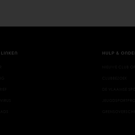
 LINKEN
HULP & OND
R
NIEUWE CLUB O
NG
CLUBBEZOEK
RIEF
DE VLAAMSE SPO
VIRUS
JEUGDSPORTPRO
ADS
GRENSOVERSCH