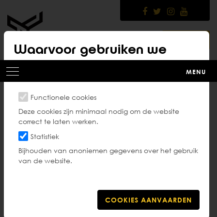
Skip
to
main
content
LOGIN
Waarvoor gebruiken we
cookies?
MENU
Functionele cookies
G-sportwerking in de
Deze cookies zijn minimaal nodig om de website
correct te laten werken.
club
Statistiek
Bijhouden van anoniemen gegevens over het gebruik
van de website.
Als club ben je vrij in je keuze om een G-sportwerking
op te starten. Dit is geen verplichting vanuit
Taekwondo Vlaanderen.