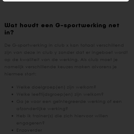
Wat houdt een G-sportwerking net
in?
De G-sportwerking in club x kan totaal verschillend
zijn van deze in club y zonder dat er ingeboet wordt
op de kwaliteit van de werking. Als club moet je
namelijk verschillende keuzes maken alvorens je
hiermee start:
Welke doelgroep(en) zijn welkom?
Welke leeftijdsgroep(en) zijn welkom?
Ga je voor een geïntegreerde werking of een
afzonderlijke werking?
Heb ik trainer(s) die zich hiervoor willen
engageren?
Enzoverder