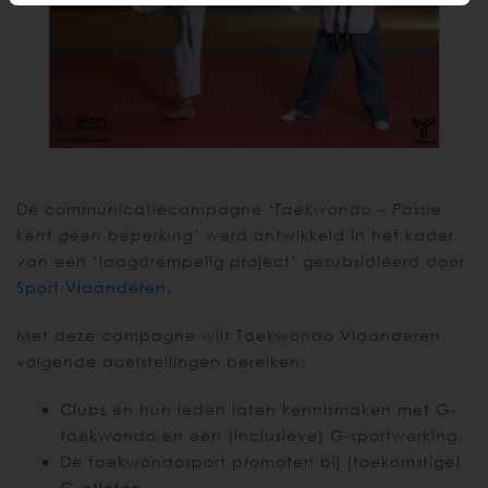
De communicatiecampagne ‘
Taekwondo – Passie
kent geen beperking
’ werd ontwikkeld in het kader
van een ‘laagdrempelig project’ gesubsidieerd door
Sport Vlaanderen
.
Met deze campagne wilt Taekwondo Vlaanderen
volgende doelstellingen bereiken:
Clubs en hun leden laten kennismaken met G-
taekwondo en een (inclusieve) G-sportwerking.
De taekwondosport promoten bij (toekomstige)
G-atleten.