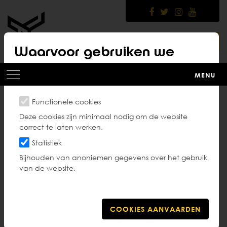
Skip
to
main
content
LOGIN
Waarvoor gebruiken we
cookies?
MENU
Functionele cookies
Taekwondo - Passie
Deze cookies zijn minimaal nodig om de website
correct te laten werken.
kent geen beperking
Statistiek
Bijhouden van anoniemen gegevens over het gebruik
van de website.