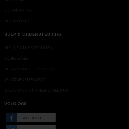
CORONAVIRUS
DOWNLOADS
HULP & ONDERSTEUNING
NIEUWE CLUB OPRICHTEN
CLUBBEZOEK
DE VLAAMSE SPORTFEDERATIE
JEUGDSPORTPROJECT
GRENSOVERSCHRIJDEND GEDRAG
VOLG ONS