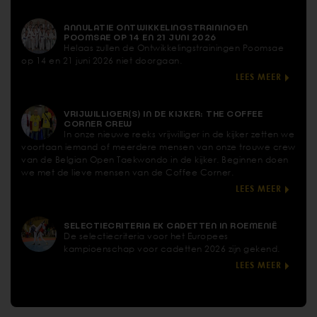
ANNULATIE ONTWIKKELINGSTRAININGEN
POOMSAE OP 14 EN 21 JUNI 2026
Helaas zullen de Ontwikkelingstrainingen Poomsae
op 14 en 21 juni 2026 niet doorgaan.
LEES MEER
VRIJWILLIGER(S) IN DE KIJKER: THE COFFEE
CORNER CREW
In onze nieuwe reeks vrijwilliger in de kijker zetten we
voortaan iemand of meerdere mensen van onze trouwe crew
van de Belgian Open Taekwondo in de kijker. Beginnen doen
we met de lieve mensen van de Coffee Corner.
LEES MEER
SELECTIECRITERIA EK CADETTEN IN ROEMENIË
De selectiecriteria voor het Europees
kampioenschap voor cadetten 2026 zijn gekend.
LEES MEER