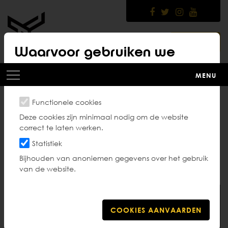
Skip
to
main
content
LOGIN
Waarvoor gebruiken we
cookies?
MENU
Functionele cookies
Corona-update 20
Deze cookies zijn minimaal nodig om de website
correct te laten werken.
november 2021
Statistiek
Bijhouden van anoniemen gegevens over het gebruik
van de website.
19
NOV 2021