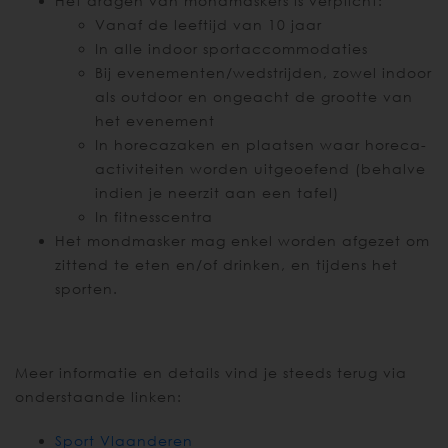
Het dragen van mondmaskers is verplicht:
Vanaf de leeftijd van 10 jaar
In alle indoor sportaccommodaties
Bij evenementen/wedstrijden, zowel indoor
als outdoor en ongeacht de grootte van
het evenement
In horecazaken en plaatsen waar horeca-
activiteiten worden uitgeoefend (behalve
indien je neerzit aan een tafel)
In fitnesscentra
Het mondmasker mag enkel worden afgezet om
zittend te eten en/of drinken, en tijdens het
sporten.
Meer informatie en details vind je steeds terug via
onderstaande linken:
Sport Vlaanderen