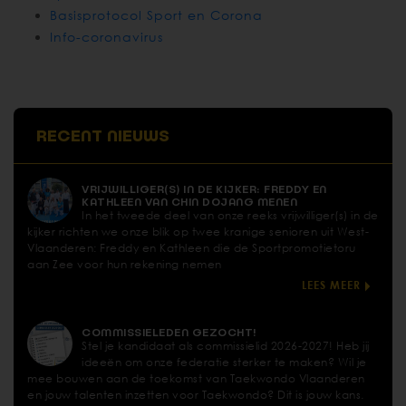
Basisprotocol Sport en Corona
Info-coronavirus
RECENT NIEUWS
VRIJWILLIGER(S) IN DE KIJKER: FREDDY EN
KATHLEEN VAN CHIN DOJANG MENEN
In het tweede deel van onze reeks vrijwilliger(s) in de
kijker richten we onze blik op twee kranige senioren uit West-
Vlaanderen: Freddy en Kathleen die de Sportpromotietoru
aan Zee voor hun rekening nemen
LEES MEER
COMMISSIELEDEN GEZOCHT!
Stel je kandidaat als commissielid 2026-2027! Heb jij
ideeën om onze federatie sterker te maken? Wil je
mee bouwen aan de toekomst van Taekwondo Vlaanderen
en jouw talenten inzetten voor Taekwondo? Dit is jouw kans.