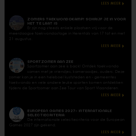
LEES MEER
ZOMERS TAEKWONDOKAMP! SCHRIJF JE IN VOOR
HET TE LAAT IS
Er zijn nog steeds enkele plaatsen vrij voor de
meerdaagse taekwondostage in Herentals van 17 tot en met
21 augustus.
LEES MEER
SPORTZOMER AAN ZEE
Sportzomer aan zee is back! Ontdek taekwondo
samen met je vriendjes, kameraadjes, ouders. Deze
zomer kan je in een heleboel kuststeden en - gemeentes
taekwondo en vele andere leuke sporten komen ontdekken
tijdens de Sportzomer aan Zee Tour van Sport Vlaanderen.
LEES MEER
EUROPEAN GAMES 2027- INTERNATIONALE
SELECTIECRITERIA
De internationale selectiecriteria voor de European
Games 2027 zijn gekend.
LEES MEER