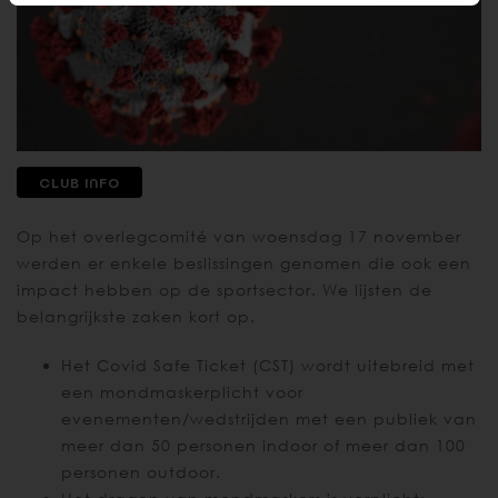
CLUB INFO
Op het overlegcomité van woensdag 17 november
werden er enkele beslissingen genomen die ook een
impact hebben op de sportsector. We lijsten de
belangrijkste zaken kort op.
Het Covid Safe Ticket (CST) wordt uitebreid met
een mondmaskerplicht voor
evenementen/wedstrijden met een publiek van
meer dan 50 personen indoor of meer dan 100
personen outdoor.