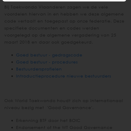
Bij Taekwondo Vlaanderen zagen we de vele
voordelen hiervan in en hebben we deze algemene
code vertaalt en toegepast op onze federatie. Deze
specifieke documenten en codes werden
voorgelegd op de algemene vergadering van 25
maart 2018 en daar ook goedgekeurd.
Goed bestuur - gedragscode
Goed bestuur - procedures
Bestuurdersprofielen
Introductieprocedure nieuwe bestuurders
Ook World Taekwondo houdt zich op internationaal
niveau bezig met 'Good Governance'.
Erkenning BTF door het BOIC
Endorsement of the WT Good Governance