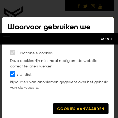
Skip
to
main
content
LOGIN
Waarvoor gebruiken we
cookies?
MENU
Functionele cookies
Goed bestuur
Deze cookies zijn minimaal nodig om de website
correct te laten werken.
Statistiek
Bijhouden van anoniemen gegevens over het gebruik
In 2016 werd er een code geschreven die een
van de website.
ideaalbeeld schetst van goed bestuur in de Vlaamse
sportfederaties. De bedoeling van deze code was
het bieden van een referentiekader, het is dus niet
verplicht om deze te volgen.