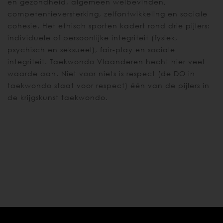
en gezondheid, algemeen welbevinden,
competentieversterking, zelfontwikkeling en sociale
cohesie. Het ethisch sporten kadert rond drie pijlers:
individuele of persoonlijke integriteit (fysiek,
psychisch en seksueel), fair-play en sociale
integriteit. Taekwondo Vlaanderen hecht hier veel
waarde aan. Niet voor niets is respect (de DO in
taekwondo staat voor respect) één van de pijlers in
de krijgskunst taekwondo.