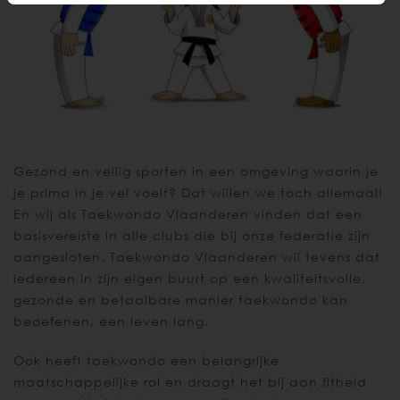
Gezond en veilig sporten in een omgeving waarin je
je prima in je vel voelt? Dat willen we toch allemaal!
En wij als Taekwondo Vlaanderen vinden dat een
basisvereiste in alle clubs die bij onze federatie zijn
aangesloten. Taekwondo Vlaanderen wil tevens dat
iedereen in zijn eigen buurt op een kwaliteitsvolle,
gezonde en betaalbare manier taekwondo kan
beoefenen, een leven lang.
Ook heeft taekwondo een belangrijke
maatschappelijke rol en draagt het bij aan fitheid