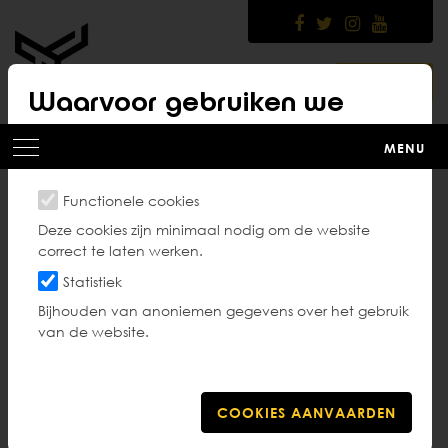
Skip
to
main
content
LOGIN
Waarvoor gebruiken we
cookies?
MENU
Functionele cookies
Gezond en ethisch
Deze cookies zijn minimaal nodig om de website
correct te laten werken.
sporten
Statistiek
Bijhouden van anoniemen gegevens over het gebruik
van de website.