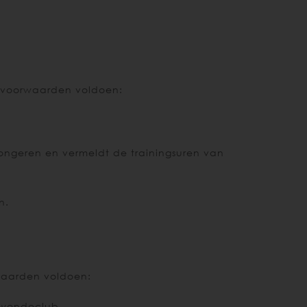
 voorwaarden voldoen:
ongeren en vermeldt de trainingsuren van
n.
waarden voldoen:
ekwondoclub.