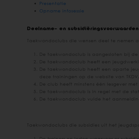
Presentatie
Opname infosessie
Deelname- en subsidiëringsvoorwaarden
Taekwondoclubs die wensen deel te nemen a
De taekwondoclub is aangesloten bij d
De taekwondoclub heeft een jeugdwerkin
De taekwondoclub heeft een aparte jeugd
deze trainingen op de website van TKDV
De club heeft minstens één lesgever met
De taekwondoclub is in regel met de st
De taekwondoclub vulde het aanmeldings
Taekwondoclubs die subsidies uit het jeugd
De trainers en leden waarvoor er subsid