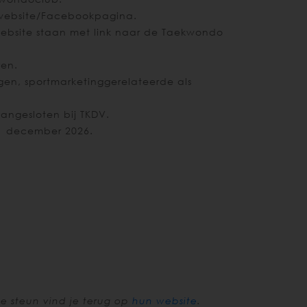
 website/Facebookpagina.
ebsite staan met link naar de Taekwondo
ren.
gen, sportmarketinggerelateerde als
angesloten bij TKDV.
 1 december 2026.
e steun vind je terug op
hun website
.