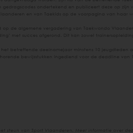
 gedragscodes ondertekend en publiceert deze op zijn
Vlaanderen en van Taekids op de voorpagina van haar w
gd op de algemene vergadering van Taekwondo Vlaande
ing’ met succes afgerond. Dit kan zowel trainersopleidin
 het betreffende deelnamejaar minstens 10 jeugdleden a
ijhorende bewijsstukken ingediend voor de deadline van
et steun van Sport Vlaanderen. Meer informatie over dez