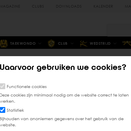
MAGAZINE
CLUBS
DOWNLOADS
KALENDER
MA
TAEKWONDO
CLUB
WEDSTRIJD
Waarvoor gebruiken we cookies?
Jeugdsportproject
Functionele cookies
Deze cookies zijn minimaal nodig om de website correct te laten
werken.
Statistiek
Bijhouden van anoniemen gegevens over het gebruik van de
website.