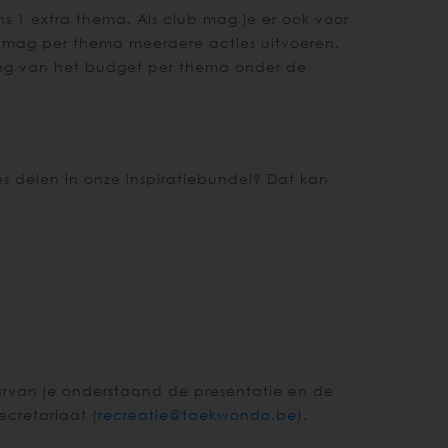
s 1 extra thema. Als club mag je er ook voor
Je mag per thema meerdere acties uitvoeren.
ling van het budget per thema onder de
ies delen in onze inspiratiebundel? Dat kan
waarvan je onderstaand de presentatie en de
ecretariaat (
recreatie@taekwondo.be
).