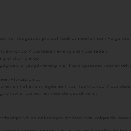
an het Jeugdsportproject Taekids moeten aan volgende
e Taekwondo Vlaanderen evenals al haar leden.
g of start die op.
groep of jeugdwerking met trainingssessies voor enkel j
.
 een VTS-diploma.
atuten en het intern reglement van Taekwondo Vlaandere
formulier correct en voor de deadline in.
sportbudget willen ontvangen moeten aan volgende voor
ies aangevraagd worden, zijn lid van de betreffende ta