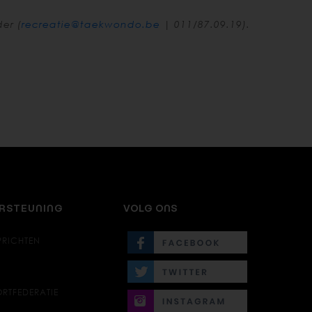
er (
recreatie@taekwondo.be
| 011/87.09.19).
ERSTEUNING
VOLG ONS
PRICHTEN
RTFEDERATIE