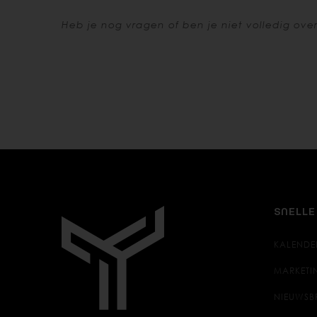
Heb je nog vragen of ben je niet volledig over
SNELLE
KALENDE
MARKETI
NIEUWSB