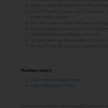
De club heeft de Taekwondo Vlaanderen
De club heeft het logo van Taekwondo 
Vlaanderen website.
De club is aanwezig of vertegenwoordi
De club heeft minstens het thema ‘opleid
sportmedische opleidingen omvatten.
De club heeft op 30 september 2026 van
De club heeft de rapporteringstool en b
Handige logo's
Logo taekids zonder naam
Logo taekids met naam
Het Taekids-project wordt mogelijk gemaakt m