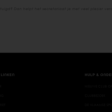
tuigd? Dan helpt het secretariaat je met veel plezier verd
 LINKEN
HULP & OND
R
NIEUWE CLUB O
NG
CLUBBEZOEK
RIEF
DE VLAAMSE SPO