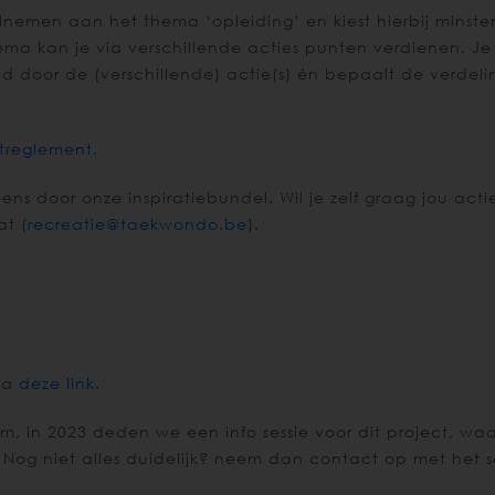
emen aan het thema ‘opleiding’ en kiest hierbij minsten
thema kan je via verschillende acties punten verdienen. 
d door de (verschillende) actie(s) én bepaalt de verde
treglement.
ens door onze inspiratiebundel. Wil je zelf graag jou act
at (
recreatie@taekwondo.be
).
via
deze link.
eem, in 2023 deden we een info sessie voor dit project, 
Nog niet alles duidelijk? neem dan contact op met het s