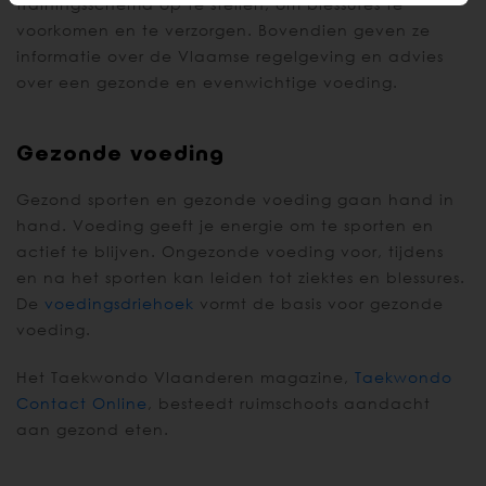
trainingsschema op te stellen, om blessures te
voorkomen en te verzorgen. Bovendien geven ze
informatie over de Vlaamse regelgeving en advies
over een gezonde en evenwichtige voeding.
Gezonde voeding
Gezond sporten en gezonde voeding gaan hand in
hand. Voeding geeft je energie om te sporten en
actief te blijven. Ongezonde voeding voor, tijdens
en na het sporten kan leiden tot ziektes en blessures.
De
voedingsdriehoek
vormt de basis voor gezonde
voeding.
Het Taekwondo Vlaanderen magazine,
Taekwondo
Contact Online
, besteedt ruimschoots aandacht
aan gezond eten.