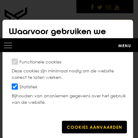
Skip
to
main
content
LOGIN
Waarvoor gebruiken we
cookies?
MENU
Functionele cookies
Gezond sporten
Deze cookies zijn minimaal nodig om de website
correct te laten werken.
Statistiek
Bijhouden van anoniemen gegevens over het gebruik
Gezond sporten! Daar begint het toch allemaal
van de website.
mee. De Vlaamse Overheid heeft een
website
waar
ze sporters van elk niveau in verschillende sporten
begeleidt op vlak van gezond sporten. Sportartsen
en andere experts geven er tips om een gezond