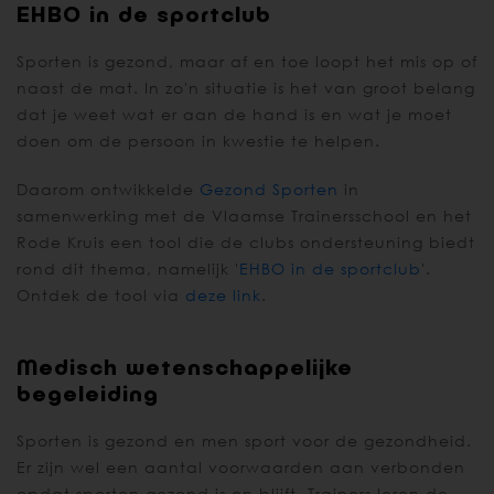
EHBO in de sportclub
Sporten is gezond, maar af en toe loopt het mis op of
naast de mat. In zo'n situatie is het van groot belang
dat je weet wat er aan de hand is en wat je moet
doen om de persoon in kwestie te helpen.
Daarom ontwikkelde
Gezond Sporten
in
samenwerking met de Vlaamse Trainersschool en het
Rode Kruis een tool die de clubs ondersteuning biedt
rond dit thema, namelijk '
EHBO in de sportclub
'.
Ontdek de tool via
deze link
.
Medisch wetenschappelijke
begeleiding
Sporten is gezond en men sport voor de gezondheid.
Er zijn wel een aantal voorwaarden aan verbonden
opdat sporten gezond is en blijft. Trainers leren de