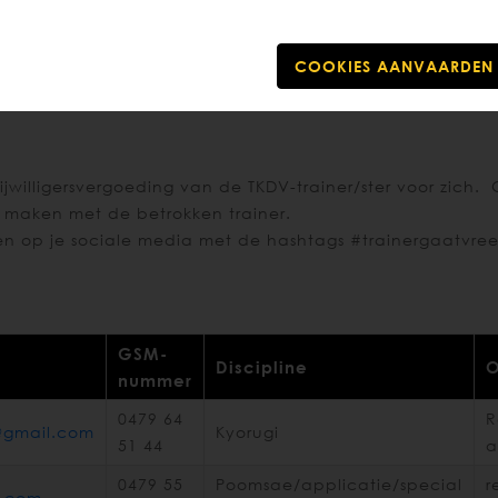
asttrainers terug vinden met de nodige contactgegevens
ingen. Breng ook steeds ons secretariaat op de hoogte v
jwilligersvergoeding van de TKDV-trainer/ster voor zich.
an maken met de betrokken trainer.
oten op je sociale media met de hashtags #trainergaat
GSM-
Discipline
O
nummer
0479 64
R
@gmail.com
Kyorugi
51 44
a
0479 55
Poomsae/applicatie/special
r
k.com