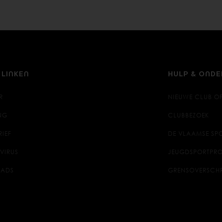
 LINKEN
HULP & OND
R
NIEUWE CLUB O
NG
CLUBBEZOEK
RIEF
DE VLAAMSE SPO
VIRUS
JEUGDSPORTPRO
ADS
GRENSOVERSCH