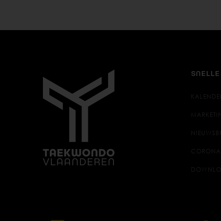
SNELLE
KALENDE
MARKETI
NIEUWSB
CORONA
DOWNLO