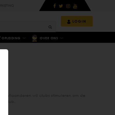
RKETING
LOGIN
OPLEIDING
OVER ONS
ub
ondo Vlaanderen wil clubs stimuleren om de
de club.