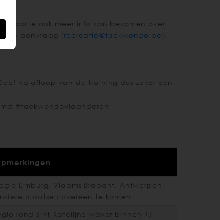
 alwaar je ook meer info kan bekomen over
an je aanvraag (
recreatie@taekwondo.be
).
 Geef na afloop van de training dus zeker een
vreemd #taekwondovlaanderen
pmerkingen
egio Limburg, Vlaams Brabant, Antwerpen,
ndere plaatsen overeen te komen
egio rond Sint-Katelijne waver binnen +/-