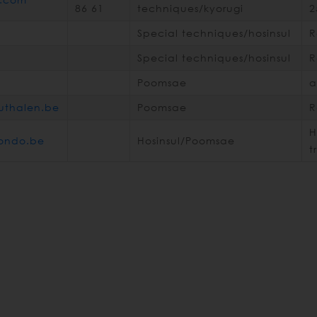
86 61
techniques/kyorugi
2
Special techniques/hosinsul
R
Special techniques/hosinsul
R
Poomsae
a
uthalen.be
Poomsae
R
H
ondo.be
Hosinsul/Poomsae
t