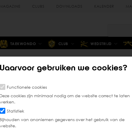
MAGAZINE
CLUBS
DOWNLOADS
KALENDER
MA
TAEKWONDO
CLUB
WEDSTRIJD
Waarvoor gebruiken we cookies?
KDV-gasttrainer in de cl
Functionele cookies
Deze cookies zijn minimaal nodig om de website correct te laten
werken.
digen voor een gasttraining in jouw club? Dat kan! Taekw
Statistiek
als club
1x per seizoen, 1 gasttrainer
uitnodigen bij jou in 
Bijhouden van anoniemen gegevens over het gebruik van de
website.