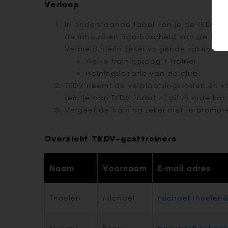
Verloop
In onderstaande tabel kan je de TKDV-g
de inhoud en haalbaarheid van de train
Vermeld hierin zeker volgende zaken:
Welke trainingsdag + trainer
Trainingslocatie van de club.
TKDV neemt de verplaatsingskosten én vri
seintje aan TKDV zodat zij dit in orde k
Vergeet de training zeker niet te prom
Overzicht TKDV-gasttrainers
Naam
Voornaam
E-mail adres
Thoelen
Michaël
michael.thoelen
Nuyens
Benny
bnuyens@outloo