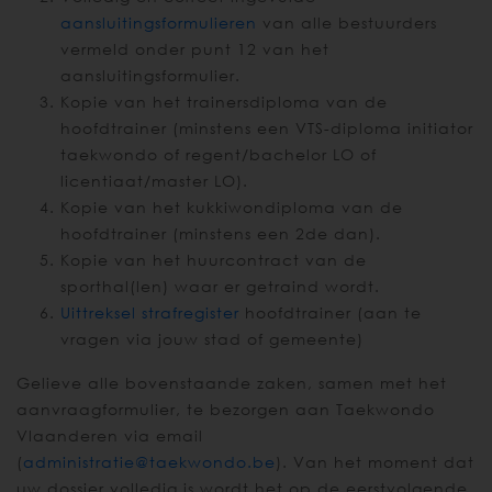
aansluitingsformulieren
van alle bestuurders
vermeld onder punt 12 van het
aansluitingsformulier.
Kopie van het trainersdiploma van de
hoofdtrainer (minstens een VTS-diploma initiator
taekwondo of regent/bachelor LO of
licentiaat/master LO).
Kopie van het kukkiwondiploma van de
hoofdtrainer (minstens een 2de dan).
Kopie van het huurcontract van de
sporthal(len) waar er getraind wordt.
Uittreksel strafregister
hoofdtrainer (aan te
vragen via jouw stad of gemeente)
Gelieve alle bovenstaande zaken, samen met het
aanvraagformulier, te bezorgen aan Taekwondo
Vlaanderen via email
(
administratie@taekwondo.be
). Van het moment dat
uw dossier volledig is wordt het op de eerstvolgende