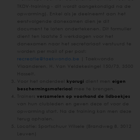
TKDV-training - dit wordt aangekondigd na de
opwarming). Enkel als je deelneemt aan het
eerstvolgende danexamen dien je dit
document te laten ondertekenen. Dit formulier
dient ten laatste 5 werkdagen voor het
danexamen naar het secretariaat verstuurd te
worden per mail of per post:
recreatie@taekwondo.be
| Taekwondo
Vlaanderen, H. Van Veldekesingel 150/73, 3500
Hasselt.
Voor het onderdeel
kyorugi
dient men
eigen
beschermingsmateriaal
mee te brengen.
Trainers
verzamelen op voorhand de lidboekjes
van hun clubleden en geven deze af voor de
opwarming start. Na de training kan men deze
terug ophalen.
Locatie: Sportschuur Wilsele (Brandweg 8, 3012
Leuven)