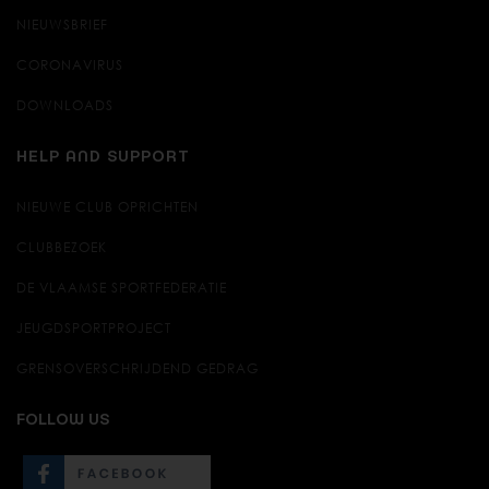
NIEUWSBRIEF
CORONAVIRUS
DOWNLOADS
HELP AND SUPPORT
NIEUWE CLUB OPRICHTEN
CLUBBEZOEK
DE VLAAMSE SPORTFEDERATIE
JEUGDSPORTPROJECT
GRENSOVERSCHRIJDEND GEDRAG
FOLLOW US