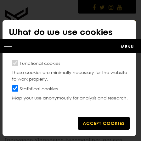
Skip
to
main
content
MEMBER PLATFORM
What do we use cookies
for?
MENU
Functional cookies
Dangradenwerking
These cookies are minimally necessary for the website
to work properly.
Statistical cookies
Map your use anonymously for analysis and research.
Danexamen bij de federatie
Het ultieme doel van zeer veel taekwondoïn, is het
behalen van de zwarte gordel. Hiervoor organiseert
Taekwondo Vlaanderen tweemaal per jaar een