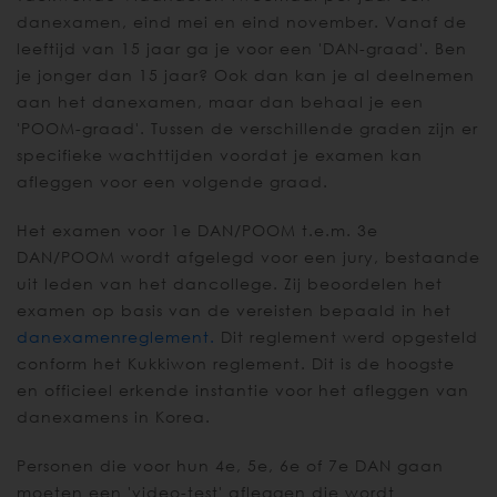
danexamen, eind mei en eind november. Vanaf de
leeftijd van 15 jaar ga je voor een 'DAN-graad'. Ben
je jonger dan 15 jaar? Ook dan kan je al deelnemen
aan het danexamen, maar dan behaal je een
'POOM-graad'. Tussen de verschillende graden zijn er
specifieke wachttijden voordat je examen kan
afleggen voor een volgende graad.
Het examen voor 1e DAN/POOM t.e.m. 3e
DAN/POOM wordt afgelegd voor een jury, bestaande
uit leden van het dancollege. Zij beoordelen het
examen op basis van de vereisten bepaald in het
danexamenreglement
.
Dit reglement werd opgesteld
conform het Kukkiwon reglement. Dit is de hoogste
en officieel erkende instantie voor het afleggen van
danexamens in Korea.
Personen die voor hun 4e, 5e, 6e of 7e DAN gaan
moeten een 'video-test' afleggen die wordt