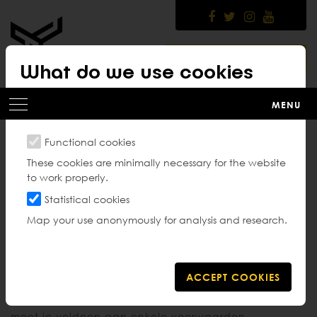
Skip
to
main
content
MEMBER PLATFORM
What do we use cookies
for?
MENU
Functional cookies
Selectiecriteria
These cookies are minimally necessary for the website
to work properly.
poomsae
Statistical cookies
Map your use anonymously for analysis and research.
Het hoogste doel van een poomsae-wedstrijdatleet
is deelname aan een Europees- en/of
Wereldkampioenschap. Om je hiervoor te selecteren
moet je voldoen aan enkele voorwaarden.