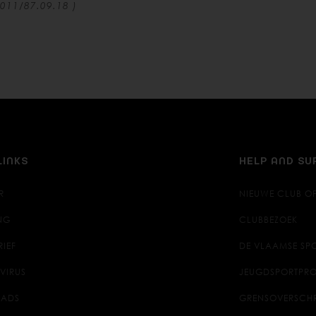
011/87.09.18 )
LINKS
HELP AND S
R
NIEUWE CLUB O
NG
CLUBBEZOEK
RIEF
DE VLAAMSE SPO
VIRUS
JEUGDSPORTPRO
ADS
GRENSOVERSCH