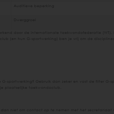
Auditieve beperking
Dwerggroei
ën erkend door de internationale taekwondofederatie (WT). 
club (en hun G-sportwerking) ben je vrij om de disciplin
-sportwerking? Gebruik dan zeker en vast de filter G-spo
je plaatselijke taekwondoclub.
 dan niet om contact op te nemen met het secretariaat