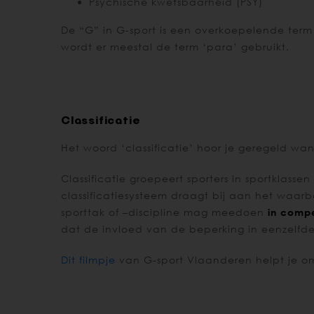
Psychische kwetsbaarheid (PSY)
De “G” in G-sport is een overkoepelende ter
wordt er meestal de term ‘para’ gebruikt.
Classificatie
Het woord ‘classificatie’ hoor je geregeld wa
Classificatie groepeert sporters in sportklass
classificatiesysteem draagt bij aan het waar
sporttak of –discipline mag meedoen
in compe
dat de invloed van de beperking in eenzelfde s
Dit filmpje
van G-sport Vlaanderen helpt je om 