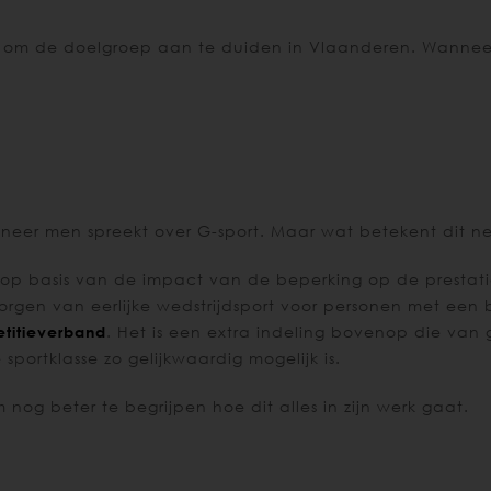
m om de doelgroep aan te duiden in Vlaanderen. Wanneer
nneer men spreekt over G-sport. Maar wat betekent dit n
en op basis van de impact van de beperking op de prestati
borgen van eerlijke wedstrijdsport voor personen met een
titieverband
. Het is een extra indeling bovenop die van g
portklasse zo gelijkwaardig mogelijk is.
nog beter te begrijpen hoe dit alles in zijn werk gaat.