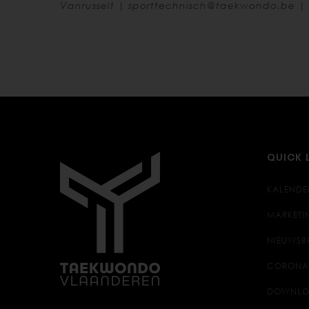
Vanrusselt |
sporttechnisch@taekwondo.be
| 
QUICK 
KALENDE
MARKETI
NIEUWSB
CORONA
DOWNLO