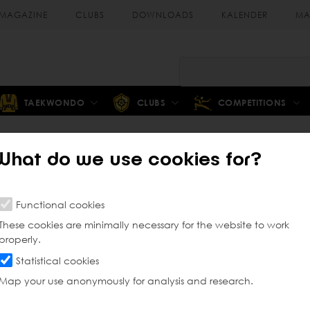
MAGAZINE
CLUBS
DOWNLOADS
KALENDER
MA
TAEKWONDO
CLUBS
COMPETITIONS
What do we use cookies for?
G-taekwondo
Functional cookies
These cookies are minimally necessary for the website to work
properly.
Statistical cookies
Map your use anonymously for analysis and research.