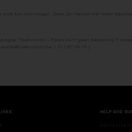
ls club kon aanvragen. Deze zijn helaas niet meer beschi
agne ‘Taekwondo – Passie kent geen beperking’? Aarze
creatie@taekwondo.be
| 011/87.09.19 )
LINKS
HELP AND S
R
NIEUWE CLUB O