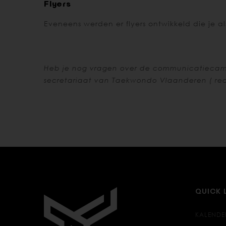
Flyers
Eveneens werden er flyers ontwikkeld die je a
Heb je nog vragen over de communicatiecamp
secretariaat van Taekwondo Vlaanderen (
re
QUICK 
KALENDE