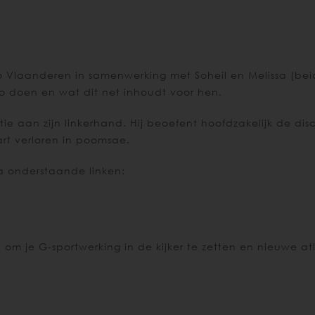
laanderen in samenwerking met Soheil en Melissa (bei
o doen en wat dit net inhoudt voor hen.
 aan zijn linkerhand. Hij beoefent hoofdzakelijk de disc
art verloren in poomsae.
a onderstaande linken:
 om je G-sportwerking in de kijker te zetten en nieuwe at