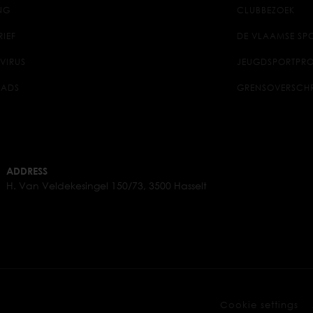
NG
CLUBBEZOEK
RIEF
DE VLAAMSE SPO
VIRUS
JEUGDSPORTPRO
ADS
GRENSOVERSCH
ADDRESS
H. Van Veldekesingel 150/73, 3500 Hasselt
Cookie settings