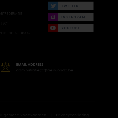
RTFEDERATIE
JECT
RIJDEND GEDRAG
EMAIL ADDRESS
administratie(at)taekwondo.be
|
|
Algemene voorwaarden
Privacyverklaring