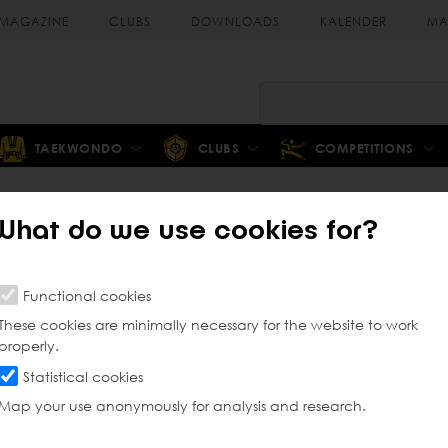
MAGAZINE
CLUBS
DOWNLOADS
KALENDER
MA
TAEKWONDO
CLUBS
COMPETITIONS
What do we use cookies for?
do - Passie kent geen b
Functional cookies
These cookies are minimally necessary for the website to work
properly.
Statistical cookies
Map your use anonymously for analysis and research.