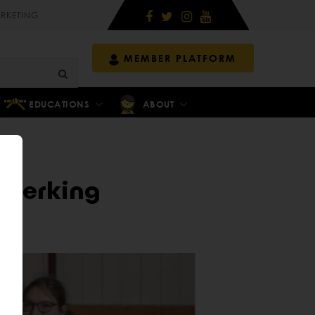
RKETING
MEMBER PLATFORM
EDUCATIONS
ABOUT
eperking