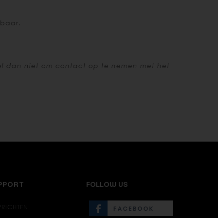
kbaar.
l dan niet om contact op te nemen met het
UPPORT
FOLLOW US
PRICHTEN