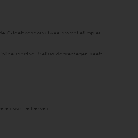
de G-taekwondoïn) twee promotiefilmpjes
ipline sparring. Melissa daarentegen heeft
leten aan te trekken.