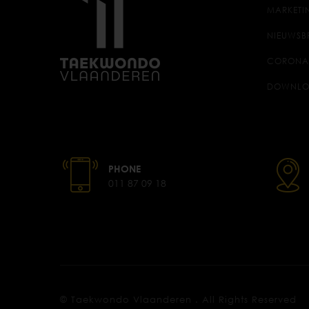
MARKETI
NIEUWSB
CORONA
DOWNLO
PHONE
011 87 09 18
© Taekwondo Vlaanderen . All Rights Reserved